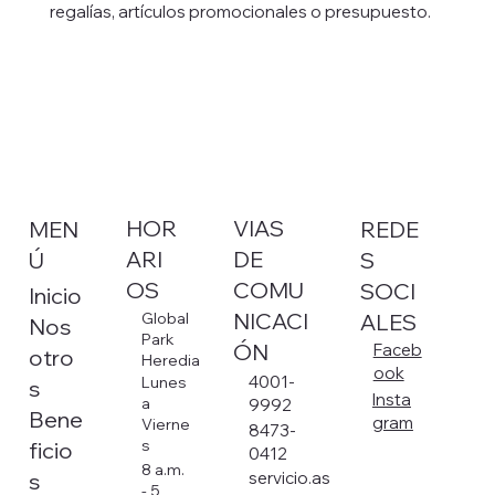
regalías, artículos promocionales o presupuesto.
HOR
VIAS
MEN
REDE
ARI
DE
Ú
S
OS
COMU
SOCI
Inicio
NICACI
ALES
Global
Nos
Park
ÓN
Faceb
otro
Heredia
ook
4001-
Lunes
s
Insta
a
9992
Bene
gram
Vierne
8473-
s
ficio
0412
8 a.m.
s
servicio.as
- 5