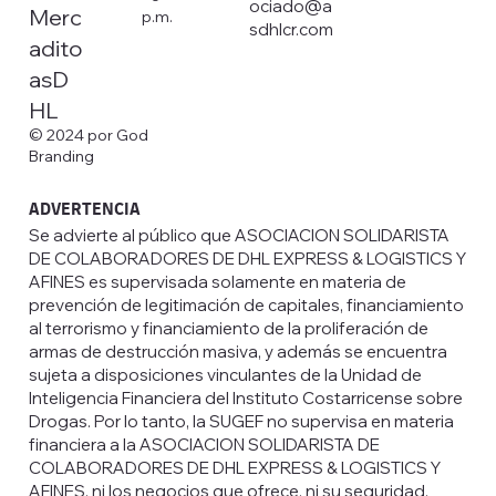
ociado@a
Merc
p.m.
sdhlcr.com
adito
asD
HL
© 2024 por God
Branding
ADVERTENCIA
Se advierte al público que ASOCIACION SOLIDARISTA
DE COLABORADORES DE DHL EXPRESS & LOGISTICS Y
AFINES es supervisada solamente en materia de
prevención de legitimación de capitales, financiamiento
al terrorismo y financiamiento de la proliferación de
armas de destrucción masiva, y además se encuentra
sujeta a disposiciones vinculantes de la Unidad de
Inteligencia Financiera del Instituto Costarricense sobre
Drogas. Por lo tanto, la SUGEF no supervisa en materia
financiera a la ASOCIACION SOLIDARISTA DE
COLABORADORES DE DHL EXPRESS & LOGISTICS Y
AFINES, ni los negocios que ofrece, ni su seguridad,