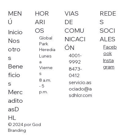
HOR
VIAS
MEN
REDE
ARI
DE
Ú
S
OS
COMU
SOCI
Inicio
NICACI
ALES
Global
Nos
Park
ÓN
Faceb
otro
Heredia
ook
4001-
Lunes
s
Insta
a
9992
Bene
gram
Vierne
8473-
s
ficio
0412
8 a.m.
s
servicio.as
- 5
ociado@a
Merc
p.m.
sdhlcr.com
adito
asD
HL
© 2024 por God
Branding