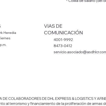
* Colilla de salario (del 
S
VIAS DE
COMUNICACIÓN
rk Heredia
Viernes
4001-9992
 p.m.
8473-0412
servicio.asociado@asdhlcr.co
STA DE COLABORADORES DE DHL EXPRESS & LOGISTICS Y AFINES
nto al terrorismo y financiamiento de la proliferación de armas