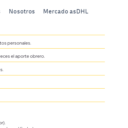
s
Nosotros
Mercado asDHL
tos personales.
eces el aporte obrero.
s.
citud.
r y fiador).